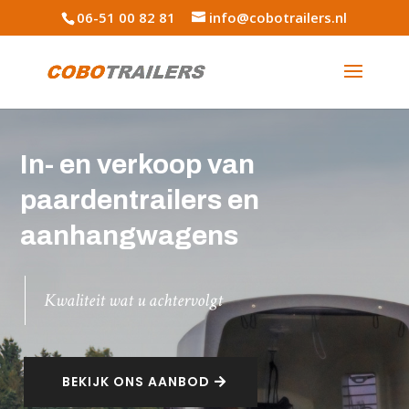
06-51 00 82 81
info@cobotrailers.nl
In- en verkoop van
paardentrailers en
aanhangwagens
Kwaliteit wat u achtervolgt
BEKIJK ONS AANBOD